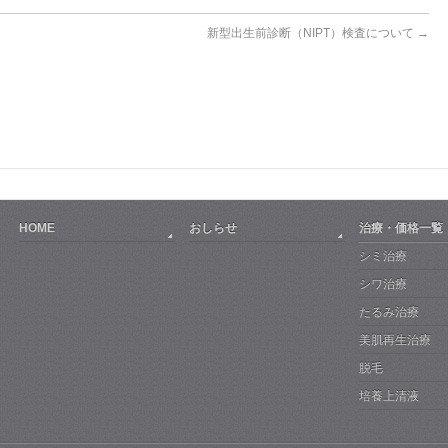
新型出生前診断（NIPT）検査について
→
HOME
おしらせ
治療・価格一覧
シミ治療
シワ治療
たるみ治療
美肌再生治療
脱毛
培養上清液